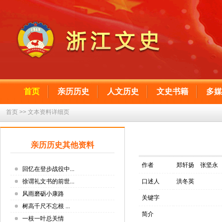
首页
亲历历史
人文历史
文史书籍
多媒
首页 >> 文本资料详细页
亲历历史其他资料
作者
郑轩扬 张坚永
回忆在登步战役中...
徐谓礼文书的前世...
口述人
洪冬英
风雨磨砺小康路
关键字
树高千尺不忘根 ...
简介
一枝一叶总关情