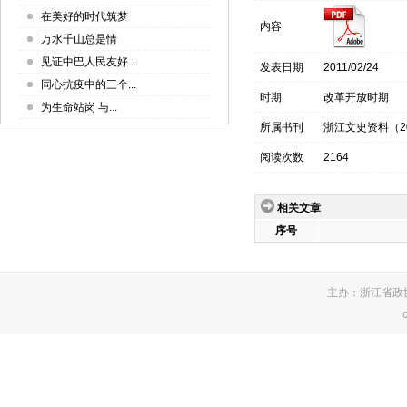
在美好的时代筑梦
内容
万水千山总是情
见证中巴人民友好...
发表日期
2011/02/24
同心抗疫中的三个...
时期
改革开放时期
为生命站岗 与...
所属书刊
浙江文史资料（2
阅读次数
2164
相关文章
序号
主办：浙江省政